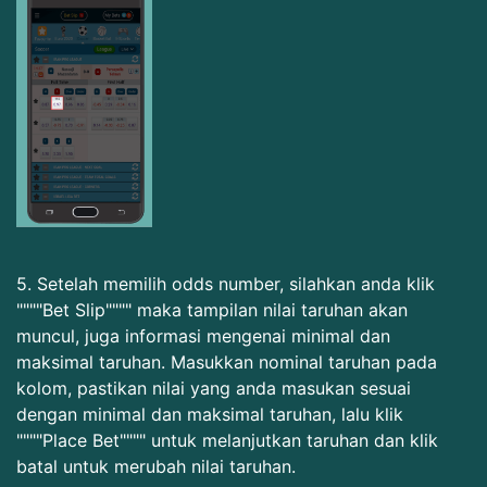
5. Setelah memilih odds number, silahkan anda klik
""""Bet Slip"""" maka tampilan nilai taruhan akan
muncul, juga informasi mengenai minimal dan
maksimal taruhan. Masukkan nominal taruhan pada
kolom, pastikan nilai yang anda masukan sesuai
dengan minimal dan maksimal taruhan, lalu klik
""""Place Bet"""" untuk melanjutkan taruhan dan klik
batal untuk merubah nilai taruhan.