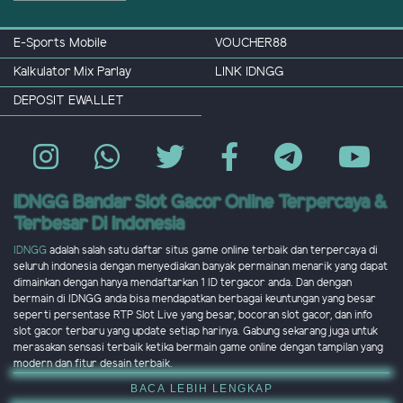
E-Sports Mobile
VOUCHER88
Kalkulator Mix Parlay
LINK IDNGG
DEPOSIT EWALLET
IDNGG Bandar Slot Gacor Online Terpercaya &
Terbesar Di Indonesia
IDNGG
adalah salah satu daftar situs game online terbaik dan terpercaya di
seluruh indonesia dengan menyediakan banyak permainan menarik yang dapat
dimainkan dengan hanya mendaftarkan 1 ID tergacor anda. Dan dengan
bermain di IDNGG anda bisa mendapatkan berbagai keuntungan yang besar
seperti persentase RTP Slot Live yang besar, bocoran slot gacor, dan info
slot gacor terbaru yang update setiap harinya. Gabung sekarang juga untuk
merasakan sensasi terbaik ketika bermain game online dengan tampilan yang
modern dan fitur desain terbaik.
BACA LEBIH LENGKAP