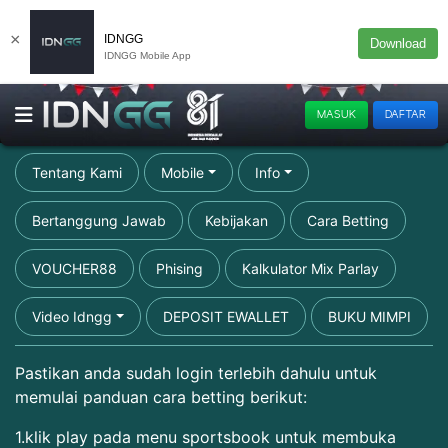
×
IDNGG
Download
IDNGG Mobile App
MASUK
DAFTAR
Tentang Kami
Mobile
Info
Bertanggung Jawab
Kebijakan
Cara Betting
VOUCHER88
Phising
Kalkulator Mix Parlay
Video Idngg
DEPOSIT EWALLET
BUKU MIMPI
Pastikan anda sudah login terlebih dahulu untuk
memulai panduan cara betting berikut:
1.klik play pada menu sportsbook untuk membuka