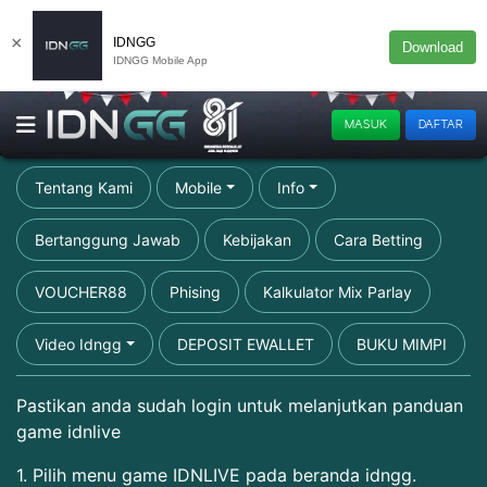
×
IDNGG
Download
IDNGG Mobile App
MASUK
DAFTAR
Tentang Kami
Mobile
Info
Bertanggung Jawab
Kebijakan
Cara Betting
VOUCHER88
Phising
Kalkulator Mix Parlay
Video Idngg
DEPOSIT EWALLET
BUKU MIMPI
Pastikan anda sudah login untuk melanjutkan panduan
game idnlive
1. Pilih menu game IDNLIVE pada beranda idngg.